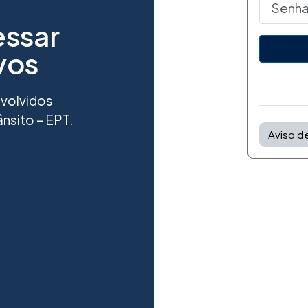
essar
vos
nvolvidos
nsito – EPT.
Aviso d